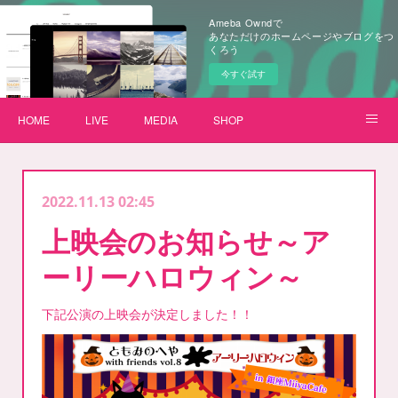
Ameba Owndで
あなただけのホームページやブログをつ
くろう
今すぐ試す
HOME
LIVE
MEDIA
SHOP
【ボクのしっぽ】プロジェクト
2022.11.13 02:45
上映会のお知らせ～ア
ーリーハロウィン～
下記公演の上映会が決定しました！！