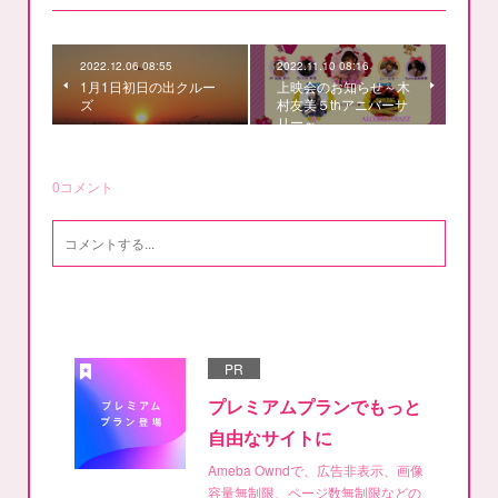
2022.12.06 08:55
2022.11.10 08:16
1月1日初日の出クルー
上映会のお知らせ～木
ズ
村友美５thアニバーサ
リー～
0
コメント
PR
プレミアムプランでもっと
自由なサイトに
Ameba Owndで、広告非表示、画像
容量無制限、ページ数無制限などの