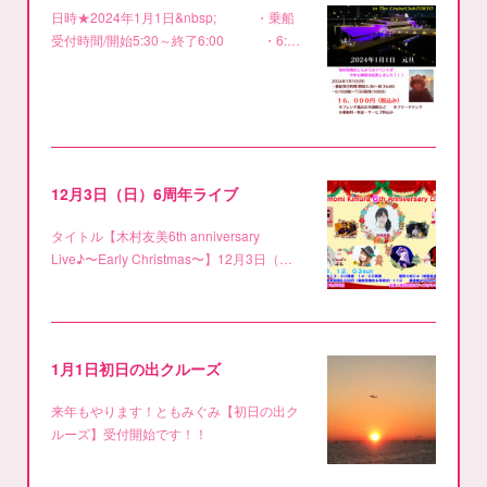
日時★2024年1月1日&nbsp; ・乗船
受付時間/開始5:30～終了6:00 ・6:…
12月3日（日）6周年ライブ
タイトル【木村友美6th anniversary
Live♪〜Early Christmas〜】12月3日（…
1月1日初日の出クルーズ
来年もやります！ともみぐみ【初日の出ク
ルーズ】受付開始です！！