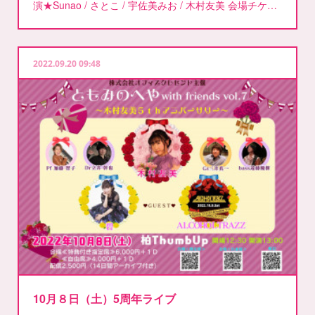
演★Sunao / さとこ / 宇佐美みお / 木村友美 会場チケ…
2022.09.20 09:48
10月８日（土）5周年ライブ