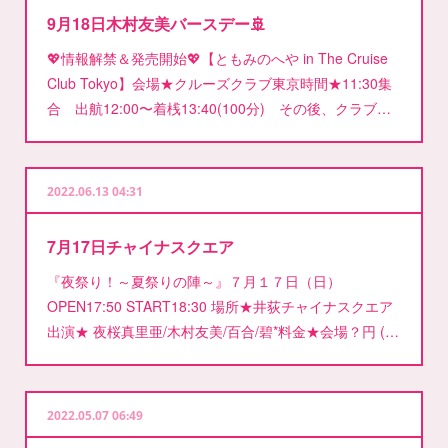
9月18日木村友美バースデー🚢
💖情報解禁＆発売開始💖【ともみのへや in The Cruise
Club Tokyo】会場★クルーズクラブ東京時間★11:30集
合 出航12:00〜着桟13:40(100分) その後、クラブ…
2022.06.13 04:31
7月17日チャイナスクエア
『夜祭り！～夏祭りの陣～』７月１７日（日）
OPEN17:50 START18:30 場所★井荻チャイナスクエア
出演★ 夜桜真里亜/木村友美/百合/碧*料金★会場？円 (…
2022.05.07 06:49