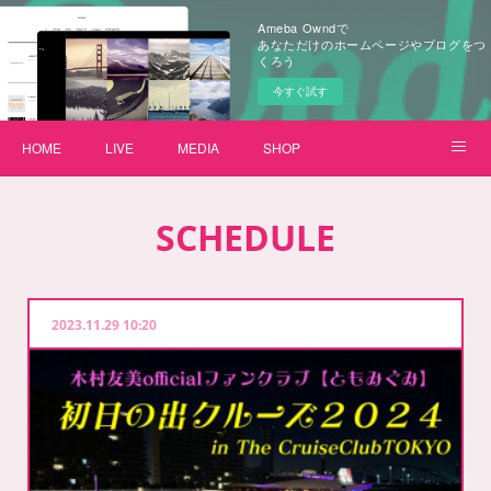
Ameba Owndで
あなただけのホームページやブログをつ
くろう
今すぐ試す
HOME
LIVE
MEDIA
SHOP
【ボクのしっぽ】プロジェクト
SCHEDULE
2023.11.29 10:20