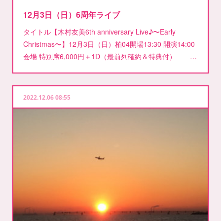
12月3日（日）6周年ライブ
タイトル【木村友美6th anniversary Live♪〜Early
Christmas〜】12月3日（日）柏04開場13:30 開演14:00
会場 特別席6,000円＋1D（最前列確約＆特典付） …
2022.12.06 08:55