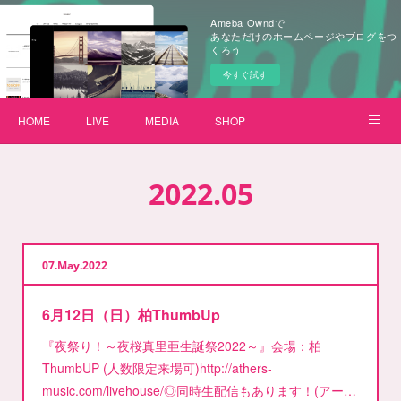
Ameba Owndで
あなただけのホームページやブログをつ
くろう
今すぐ試す
HOME
LIVE
MEDIA
SHOP
【ボクのしっぽ】プロジェクト
2022
.
05
07
May
2022
6月12日（日）柏ThumbUp
『夜祭り！～夜桜真里亜生誕祭2022～』会場：柏
ThumbUP (人数限定来場可)http://athers-
music.com/livehouse/◎同時生配信もあります！(アー…